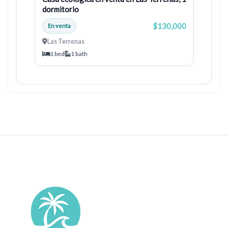
dormitorio
$130,000
En venta
Las Terrenas
1 bed
1 bath