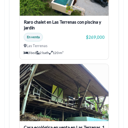
Raro chalet en Las Terrenas con piscina y
jardín
$269,000
En venta
Las Terrenas
3 bed
2 bath
120 m²
Casa ecológica en venta en Las Terrenas, 1