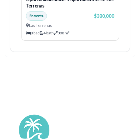
Terrenas
$380,000
En venta
Las Terrenas
8 bed
4 bath
300 m²