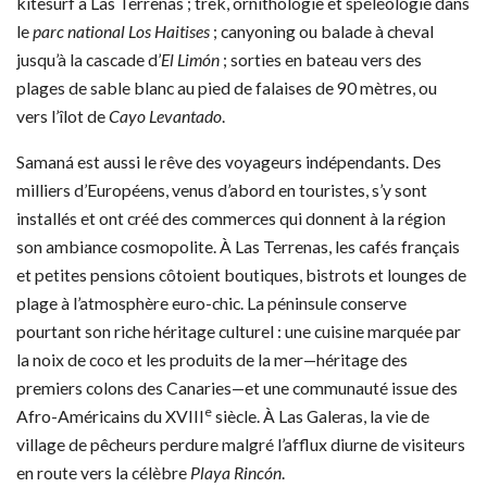
kitesurf à Las Terrenas ; trek, ornithologie et spéléologie dans
le
parc national Los Haitises
; canyoning ou balade à cheval
jusqu’à la cascade d’
El Limón
; sorties en bateau vers des
plages de sable blanc au pied de falaises de 90 mètres, ou
vers l’îlot de
Cayo Levantado
.
Samaná est aussi le rêve des voyageurs indépendants. Des
milliers d’Européens, venus d’abord en touristes, s’y sont
installés et ont créé des commerces qui donnent à la région
son ambiance cosmopolite. À Las Terrenas, les cafés français
et petites pensions côtoient boutiques, bistrots et lounges de
plage à l’atmosphère euro-chic. La péninsule conserve
pourtant son riche héritage culturel : une cuisine marquée par
la noix de coco et les produits de la mer—héritage des
premiers colons des Canaries—et une communauté issue des
e
Afro-Américains du XVIII
siècle. À Las Galeras, la vie de
village de pêcheurs perdure malgré l’afflux diurne de visiteurs
en route vers la célèbre
Playa Rincón
.